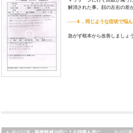
解消された事。顔の左右の差
４．同じような症状で悩ん
急がず根本から改善しましょ
前の記事 -
脳脊髄減少症による頭痛も楽になりました！
次の記事 
arrow_back