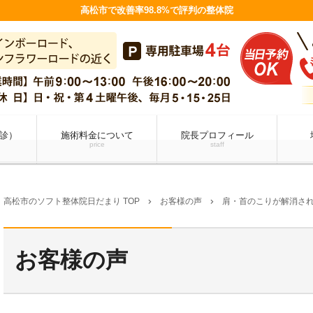
高松市で改善率98.8%で評判の整体院
診）
施術料金について
院長プロフィール
price
staff
高松市のソフト整体院日だまり TOP
お客様の声
肩・首のこりが解消さ
chevron_right
chevron_right
お客様の声