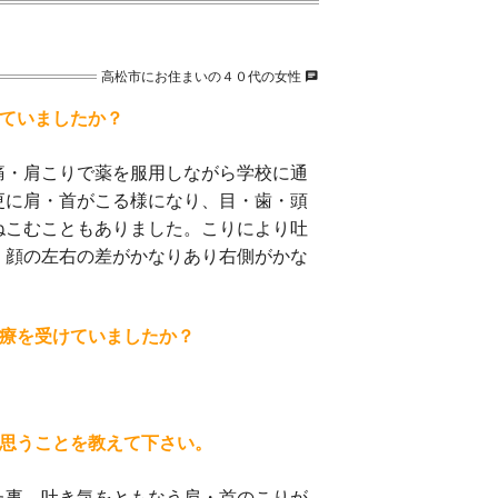
高松市にお住まいの４０代の女性
chat
ていましたか？
痛・肩こりで薬を服用しながら学校に通
更に肩・首がこる様になり、目・歯・頭
ねこむこともありました。こりにより吐
。顔の左右の差がかなりあり右側がかな
療を受けていましたか？
）
思うことを教えて下さい。
た事。吐き気をともなう肩・首のこりが