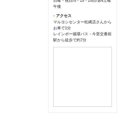
日曜・祝日/5・15・25日/第4土曜
午後
アクセス
マルヨシセンター松縄店さんから
お車で1分
レインボー循環バス・今里交番前
駅から徒歩で約7分