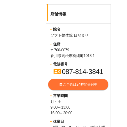
2026.04.02
query_builder
店舗情報
4月・5月のお休み
4月：5(日)・12(日)・15(水)・
院名
19(日)・26(日)・29(水)
ソフト整体院 日だまり
5月：3(日)・4(月)・5(火)・
住所
6(水)・10(日)・15(金)・17(日)・
〒760-0079
24(日)・31(日)
香川県高松市松縄町1018-1
よろしくお願い致します。
電話番号
087-814-3841
contact_phone
2020.07.01
query_builder
ママの日
は、
ご予約は24時間受付中
event_available
本ホームページの中ほどにありま
す
営業時間
”ママの日キャンペーン実施中”の
月～土
下の部分”「ママの日」の日程は
9:00～13:00
こちら>>”
16:00～20:00
のところをクリックして頂きます
休業日
と確認できますよ。