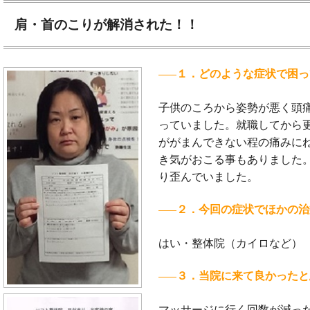
肩・首のこりが解消された！！
１．どのような症状で困っ
子供のころから姿勢が悪く頭
っていました。就職してから
ががまんできない程の痛みに
き気がおこる事もありました
り歪んでいました。
２．今回の症状でほかの治
はい・整体院（カイロなど
３．当院に来て良かったと
マッサージに行く回数が減っ