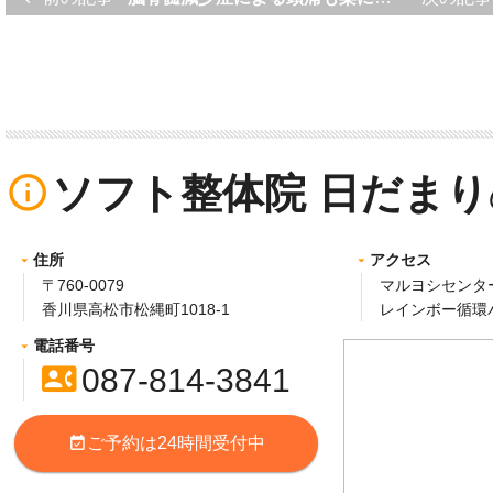
ソフト整体院 日だまり
info_outline
住所
アクセス
〒760-0079
マルヨシセンタ
香川県高松市松縄町1018-1
レインボー循環
電話番号
contact_phone
087-814-3841
ご予約は24時間受付中
event_available