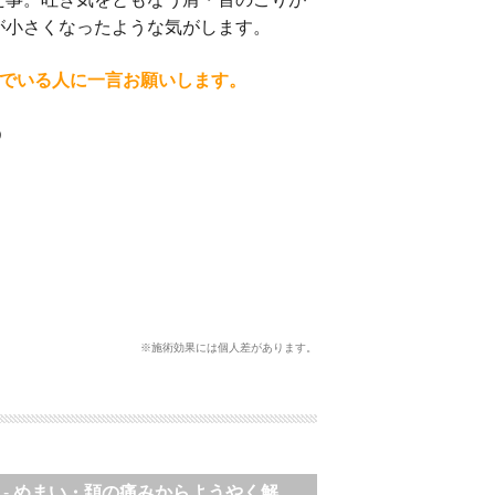
が小さくなったような気がします。
でいる人に一言お願いします。
う
※施術効果には個人差があります。
-
めまい・頚の痛みからようやく解放されました